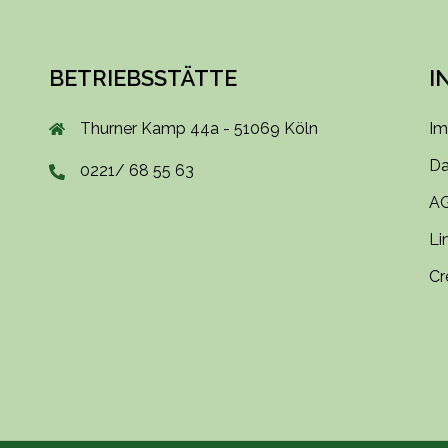
BETRIEBSSTÄTTE
I
Thurner Kamp 44a - 51069 Köln
Im
Da
0221/ 68 55 63
A
Li
Cr